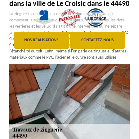
dans la ville de Le Croisic dans le 44490
La zinguerie constitue l'ensemble des éléments en métal qui
composent la toiture à savoir les chéneaux, les gouttières, les rives,
les verrières et les velux. Il s'agit d'une intervention qui ne sépare
jamais des travaux de toiture. Selon les explications de la société WD
Couverture Ravalement spécialiste en travaux de zinguerie à Le
NOS RÉALISATIONS
CONTACTEZ-NOUS
Croisic, les opérations relatives à la zinguerie contribuent à assurer
l'étanchéité du toit. Enfin, même si l'on parle de zinguerie, d'autres
matériaux comme le PVC, l'acier et le cuivre sont aussi utilisés.