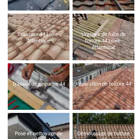
Couvreur 44 Loire-
Urgence de fuite de
Atlantique
toiture 44 Loire-
Atlantique
Travaux de zinguerie 44
Réparation de toiture 44
Pose et nettoyage de
Démoussage de toiture