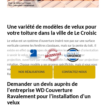
Une variété de modèles de velux pour
votre toiture dans la ville de Le Croisic
Le velux est un système d'ouverture inséré non pas sur une surface
verticale comme les fenêtres classiques, mais sur la pente du toit. Il
existe en effet quatre types de velux selon leur système d'orientation
à savoir le velux à ouverture latérale, celui à ouverture par
projection, ouverture par rotation et enfin l'ouverture par projection-
rotation. Chaque modèle a ses propres spécificités, mais si vous vous
voulez en faire installer, faites appel à l'entreprise WD Couverture
NOS RÉALISATIONS
CONTACTEZ-NOUS
Ravalement spécialiste en pose de velux dans la ville de Le Croisic.
Demander un devis auprès de
l'entreprise WD Couverture
Ravalement pour l'installation d'un
velux