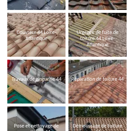
Couvreur 44 Loire-
Urgence de fuite de
Atlantique
toiture 44 Loire-
Atlantique
Travaux de zinguerie 44
Réparation de toiture 44
Pose et nettoyage de
Démoussage de toiture