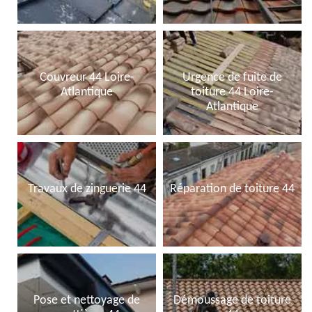
Couvreur 44 Loire-
Urgence de fuite de
Atlantique
toiture 44 Loire-
Atlantique
Travaux de zinguerie 44
Réparation de toiture 44
Pose et nettoyage de
Démoussage de toiture