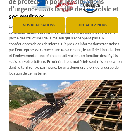
de protection pour les situations
d’urgence dans la ville de Le Croisic et
ses environs
NOS RÉALISATIONS
CONTACTEZ-NOUS
Les professionnels sont souvent sollicités lorsque de mauvaises
conditions climatiques font leur apparition. En effet, les toits font
partie des structures de la maison qui n’échappent pas aux
conséquences de ces dernières. D’après les informations transmises
par l’entreprise WD Couverture Ravalement, le tarif de l’installation
et l’enlèvement d’une bâche de toit varient en fonction des dégâts
subis par votre toiture. En général, ces matériels sont mis en location
dont le tarif se fixe par heure. Le prix dépendra alors de la durée de
location de ce matériel.