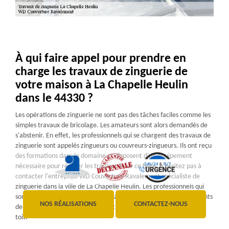
À qui faire appel pour prendre en
charge les travaux de zinguerie de
votre maison à La Chapelle Heulin
dans le 44330 ?
Les opérations de zinguerie ne sont pas des tâches faciles comme les
simples travaux de bricolage. Les amateurs sont alors demandés de
s'abstenir. En effet, les professionnels qui se chargent des travaux de
zinguerie sont appelés zingueurs ou couvreurs-zingueurs. Ils ont reçu
des formations dans le domaine et disposent d'un équipement
nécessaire pour réaliser les travaux. Pour ce faire, n'hésitez pas à
contacter l'entreprise WD Couverture Ravalement spécialiste de
zinguerie dans la ville de La Chapelle Heulin. Les professionnels qui
sont à sa disposition n'effectuent pas seulement la pose des éléments
NOS RÉALISATIONS
CONTACTEZ-NOUS
de zinguerie, mais peut également réparer la couverture de votre
toit.