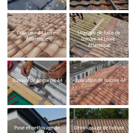
Couvreur 44 Loire-
Urgence de fuite de
Atlantique
toiture 44 Loire-
Atlantique
Travaux de zinguerie 44
Réparation de toiture 44
Pose et nettoyage de
Démoussage de toiture