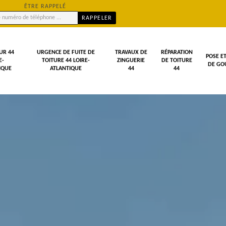
ÊTRE RAPPELÉ
UR 44
URGENCE DE FUITE DE
TRAVAUX DE
RÉPARATION
POSE E
E-
TOITURE 44 LOIRE-
ZINGUERIE
DE TOITURE
DE GOU
IQUE
ATLANTIQUE
44
44