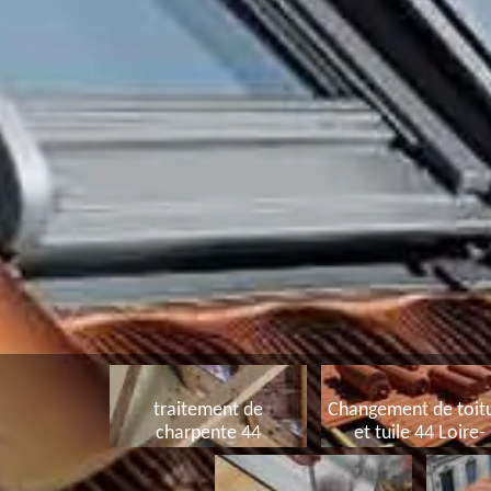
traitement de
Changement de toit
charpente 44
et tuile 44 Loire-
Atlantique