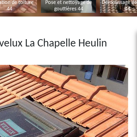
tion de toiture
Pose et nettoyage de
Démoussage de 
44
gouttières 44
44
velux La Chapelle Heulin