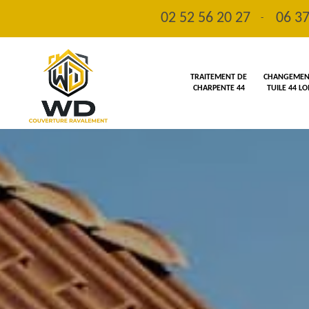
02 52 56 20 27
06 37
-
TRAITEMENT DE
CHANGEMENT
CHARPENTE 44
TUILE 44 L