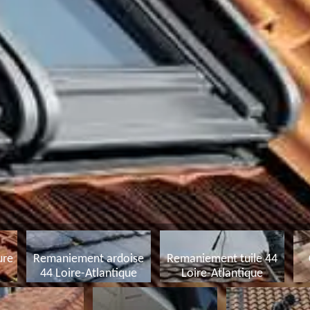
ure
Remaniement ardoise
Remaniement tuile 44
44 Loire-Atlantique
Loire-Atlantique