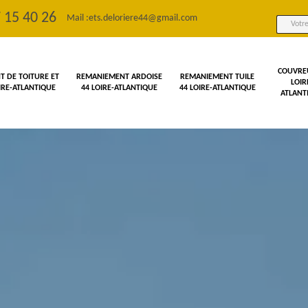
 15 40 26
Mail :
ets.deloriere44@gmail.com
COUVRE
 DE TOITURE ET
REMANIEMENT ARDOISE
REMANIEMENT TUILE
LOIR
OIRE-ATLANTIQUE
44 LOIRE-ATLANTIQUE
44 LOIRE-ATLANTIQUE
ATLANT