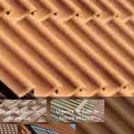
Couvreur 44 Loire-
Urgence de fuite de
Atlantique
toiture 44 Loire-
Atlantique