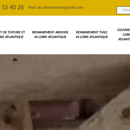
 15 40 26
Mail :
ets.deloriere44@gmail.com
COUVRE
 DE TOITURE ET
REMANIEMENT ARDOISE
REMANIEMENT TUILE
LOIR
OIRE-ATLANTIQUE
44 LOIRE-ATLANTIQUE
44 LOIRE-ATLANTIQUE
ATLANT