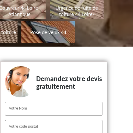
Couvreur 44 Loire-
Urgence de fuite de
Atlantique
toiture 44 Loire-
Atlantique
toiture
Pose de velux 44
Demandez votre devis
gratuitement