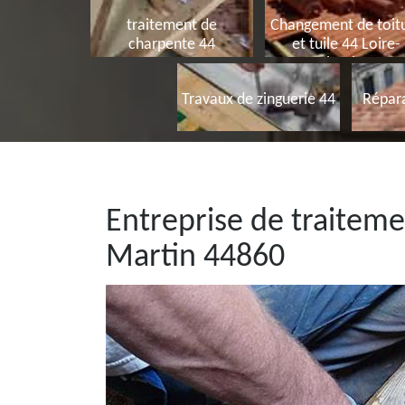
traitement de
Changement de toit
charpente 44
et tuile 44 Loire-
Atlantique
Travaux de zinguerie 44
Répara
Entreprise de traiteme
Martin 44860