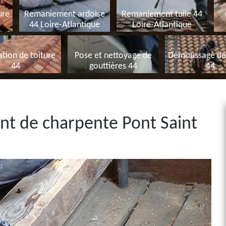
ure
Remaniement ardoise
Remaniement tuile 44
44 Loire-Atlantique
Loire-Atlantique
tion de toiture
Pose et nettoyage de
Démoussage de 
44
gouttières 44
44
nt de charpente Pont Saint