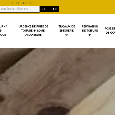
ÊTRE RAPPELÉ
UR 44
URGENCE DE FUITE DE
TRAVAUX DE
RÉPARATION
POSE E
E-
TOITURE 44 LOIRE-
ZINGUERIE
DE TOITURE
DE GOU
IQUE
ATLANTIQUE
44
44