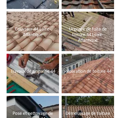
Couvreur 44 Loire-
Urgence de fuite de
Atlantique
toiture 44 Loire-
Atlantique
Travaux de zinguerie 44
Réparation de toiture 44
Pose et nettoyage de
Démoussage de toiture