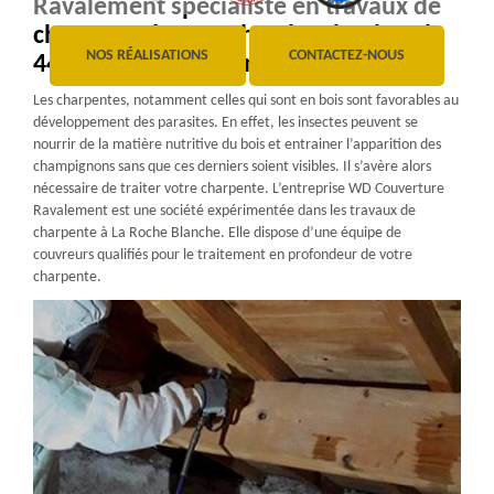
Ravalement spécialiste en travaux de
charpente à La Roche Blanche dans le
NOS RÉALISATIONS
CONTACTEZ-NOUS
44522 et ses environs
Les charpentes, notamment celles qui sont en bois sont favorables au
développement des parasites. En effet, les insectes peuvent se
nourrir de la matière nutritive du bois et entrainer l’apparition des
champignons sans que ces derniers soient visibles. Il s’avère alors
nécessaire de traiter votre charpente. L’entreprise WD Couverture
Ravalement est une société expérimentée dans les travaux de
charpente à La Roche Blanche. Elle dispose d’une équipe de
couvreurs qualifiés pour le traitement en profondeur de votre
charpente.