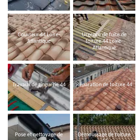
Couvreur 44 Loire-
Urgence de fuite de
Atlantique
toiture 44 Loire-
Atlantique
Travaux de zinguerie 44
Réparation de toiture 44
Pose et nettoyage de
Démoussage de toiture