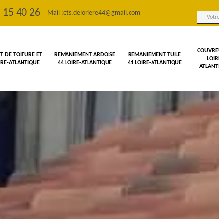
 15 40 26
Mail :
ets.deloriere44@gmail.com
COUVRE
 DE TOITURE ET
REMANIEMENT ARDOISE
REMANIEMENT TUILE
LOIR
OIRE-ATLANTIQUE
44 LOIRE-ATLANTIQUE
44 LOIRE-ATLANTIQUE
ATLANT