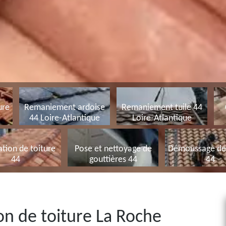
ure
Remaniement ardoise
Remaniement tuile 44
44 Loire-Atlantique
Loire-Atlantique
tion de toiture
Pose et nettoyage de
Démoussage de 
44
gouttières 44
44
on de toiture La Roche