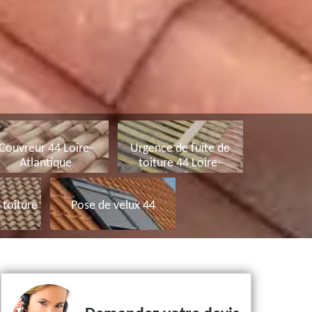
Couvreur 44 Loire-
Urgence de fuite de
Atlantique
toiture 44 Loire-
Atlantique
toiture
Pose de velux 44