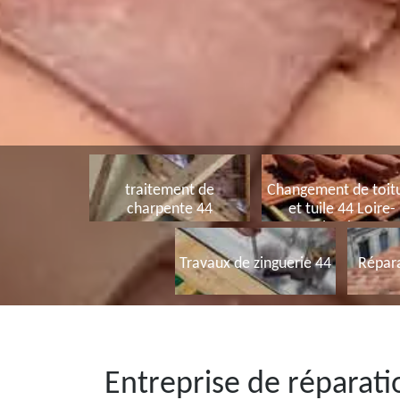
traitement de
Changement de toit
charpente 44
et tuile 44 Loire-
Atlantique
Travaux de zinguerie 44
Répara
Entreprise de réparati