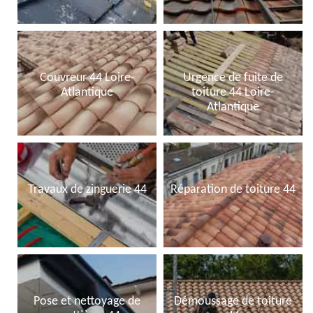
Couvreur 44 Loire-
Urgence de fuite de
Atlantique
toiture 44 Loire-
Atlantique
Travaux de zinguerie 44
Réparation de toiture 44
Pose et nettoyage de
Démoussage de toiture