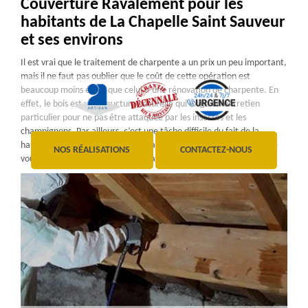
Couverture Ravalement pour les
habitants de La Chapelle Saint Sauveur
et ses environs
Il est vrai que le traitement de charpente a un prix un peu important,
mais il ne faut pas oublier que le coût de cette opération est
beaucoup moins élevé que celui d’une rénovation de charpente. En
effet, le bois est une structure naturelle qui exige un entretien
particulier pour ne pas être attaquée par les insectes et les
champignons. Par ailleurs, c’est une tâche difficile du fait de la
hauteur et de la difficulté d’accès à la charpente. Ainsi, l’entreprise
NOS RÉALISATIONS
CONTACTEZ-NOUS
vous propose un traitement de qualité pour une charpente solide.