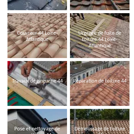
Couvreur 44 Loire-
Urgence de fuite de
Atlantique
toiture 44 Loire-
Atlantique
Travaux de zinguerie 44
Réparation de toiture 44
Pose et nettoyage de
Démoussage de toiture