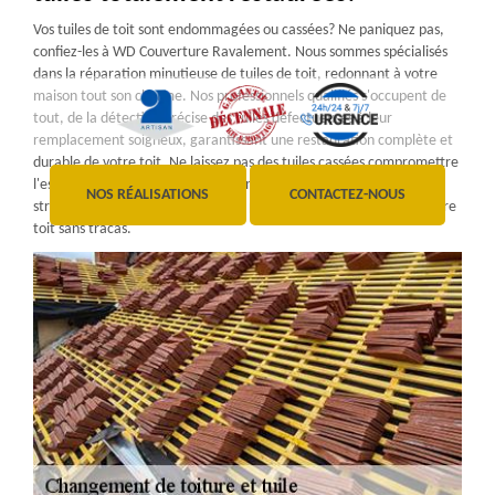
Vos tuiles de toit sont endommagées ou cassées? Ne paniquez pas,
confiez-les à WD Couverture Ravalement. Nous sommes spécialisés
dans la réparation minutieuse de tuiles de toit, redonnant à votre
maison tout son charme. Nos professionnels qualifiés s'occupent de
tout, de la détection précise des tuiles défectueuses à leur
remplacement soigneux, garantissant une restauration complète et
durable de votre toit. Ne laissez pas des tuiles cassées compromettre
l'esthétique de votre maison ou compromettre son intégrité
NOS RÉALISATIONS
CONTACTEZ-NOUS
structurelle. Faites-nous confiance pour restaurer la beauté de votre
toit sans tracas.