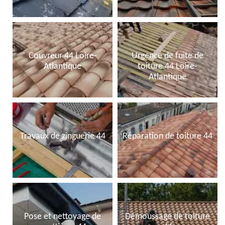
Couvreur 44 Loire-
Urgence de fuite de
Atlantique
toiture 44 Loire-
Atlantique
Travaux de zinguerie 44
Réparation de toiture 44
Pose et nettoyage de
Démoussage de toiture