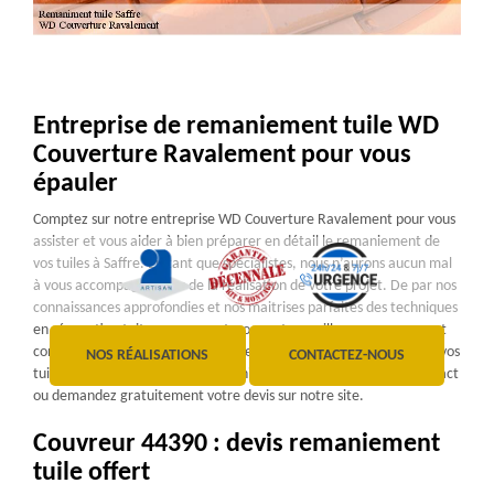
Entreprise de remaniement tuile WD
Couverture Ravalement pour vous
épauler
Comptez sur notre entreprise WD Couverture Ravalement pour vous
assister et vous aider à bien préparer en détail le remaniement de
vos tuiles à Saffre. En tant que spécialistes, nous n’aurons aucun mal
à vous accompagner lors de la réalisation de votre projet. De par nos
connaissances approfondies et nos maitrises parfaites des techniques
en rénovation toiture, nous resterons votre meilleur compagnon et
conseiller indispensable. Avec notre enseigne, le remaniement de vos
NOS RÉALISATIONS
CONTACTEZ-NOUS
tuiles à Saffre 44390 sera bien planifié et bien réalisé. Prenez contact
ou demandez gratuitement votre devis sur notre site.
Couvreur 44390 : devis remaniement
tuile offert