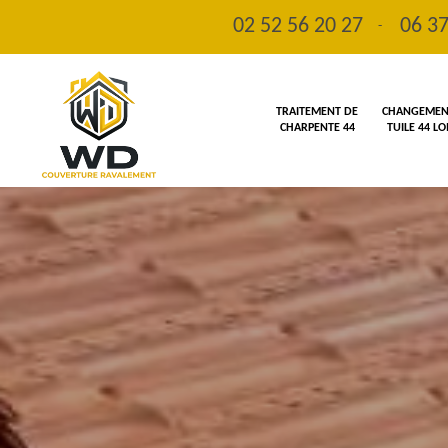
02 52 56 20 27
06 37
-
TRAITEMENT DE
CHANGEMENT
CHARPENTE 44
TUILE 44 L