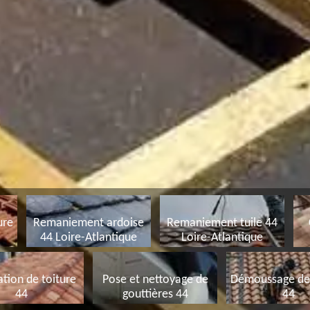
ure
Remaniement ardoise
Remaniement tuile 44
44 Loire-Atlantique
Loire-Atlantique
tion de toiture
Pose et nettoyage de
Démoussage de 
44
gouttières 44
44