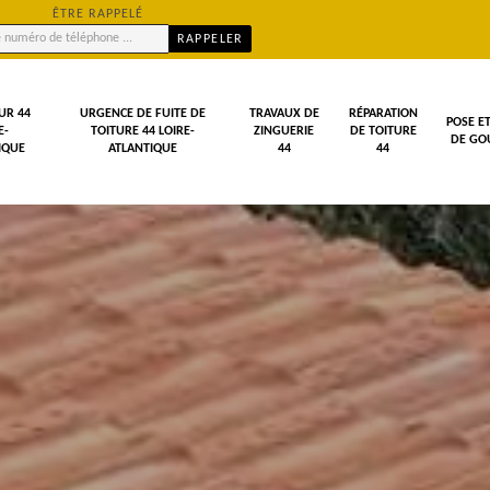
ÊTRE RAPPELÉ
UR 44
URGENCE DE FUITE DE
TRAVAUX DE
RÉPARATION
POSE E
E-
TOITURE 44 LOIRE-
ZINGUERIE
DE TOITURE
DE GOU
IQUE
ATLANTIQUE
44
44