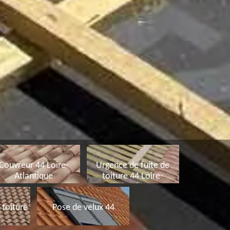
Couvreur 44 Loire-
Urgence de fuite de
Atlantique
toiture 44 Loire-
Atlantique
toiture
Pose de velux 44