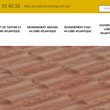
 15 40 26
Mail :
ets.deloriere44@gmail.com
COUVRE
 DE TOITURE ET
REMANIEMENT ARDOISE
REMANIEMENT TUILE
LOIR
OIRE-ATLANTIQUE
44 LOIRE-ATLANTIQUE
44 LOIRE-ATLANTIQUE
ATLANT