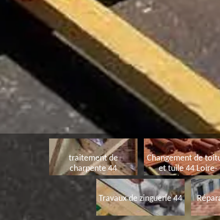
traitement de
Changement de toit
charpente 44
et tuile 44 Loire-
Atlantique
Travaux de zinguerie 44
Répara