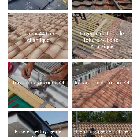
Couvreur 44 Loire-
Urgence de fuite de
Atlantique
toiture 44 Loire-
Atlantique
Travaux de zinguerie 44
Réparation de toiture 44
Pose et nettoyage de
Démoussage de toiture