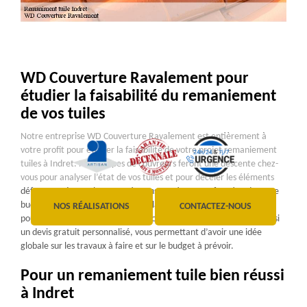
WD Couverture Ravalement pour
étudier la faisabilité du remaniement
de vos tuiles
Notre entreprise WD Couverture Ravalement est entièrement à
votre profit pour étudier la faisabilité de votre projet remaniement
tuiles à Indret. Nos équipes de couvreurs feront une descente chez-
vous pour analyser l’état de vos tuiles et pour déceler les éléments
défectueux à remplacer. Après constatation et en fonction de votre
budget, nous vous orienterons sur la solution la mieux appropriée
NOS RÉALISATIONS
CONTACTEZ-NOUS
pour rénover vos tuiles à Indret. Nos couvreurs vous établiront aussi
un devis gratuit personnalisé, vous permettant d’avoir une idée
globale sur les travaux à faire et sur le budget à prévoir.
Pour un remaniement tuile bien réussi
à Indret