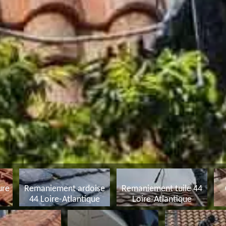
ure
Remaniement ardoise
Remaniement tuile 44
44 Loire-Atlantique
Loire-Atlantique