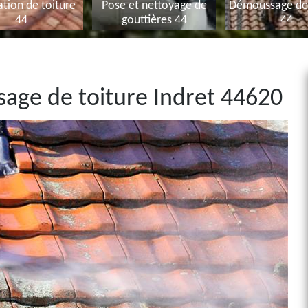
tion de toiture
Pose et nettoyage de
Démoussage de 
44
gouttières 44
44
sage de toiture Indret 44620