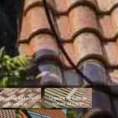
Couvreur 44 Loire-
Urgence de fuite de
Atlantique
toiture 44 Loire-
Atlantique