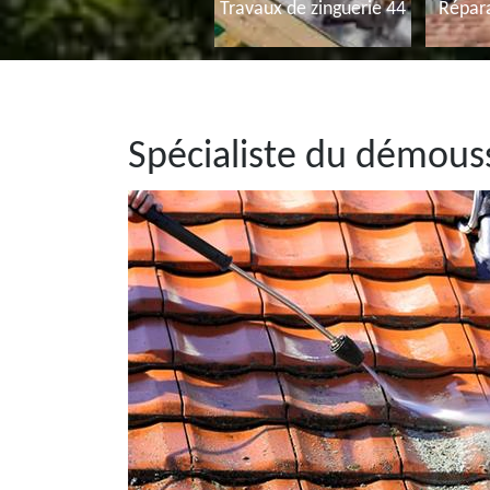
Travaux de zinguerie 44
Répara
Spécialiste du démous