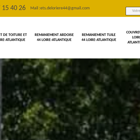
 15 40 26
Mail :
ets.deloriere44@gmail.com
COUVRE
 DE TOITURE ET
REMANIEMENT ARDOISE
REMANIEMENT TUILE
LOIR
OIRE-ATLANTIQUE
44 LOIRE-ATLANTIQUE
44 LOIRE-ATLANTIQUE
ATLANT