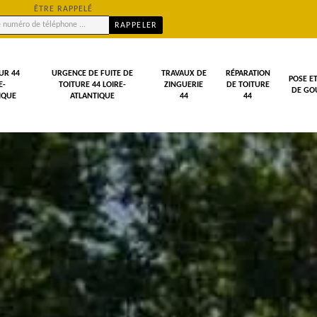
ÊTRE RAPPELÉ
UR 44
URGENCE DE FUITE DE
TRAVAUX DE
RÉPARATION
POSE E
E-
TOITURE 44 LOIRE-
ZINGUERIE
DE TOITURE
DE GOU
IQUE
ATLANTIQUE
44
44