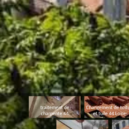
traitement de
Changement de toit
charpente 44
et tuile 44 Loire-
Atlantique