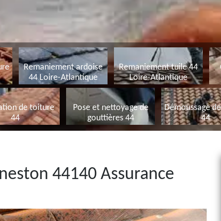
ure
Remaniement ardoise
Remaniement tuile 44
44 Loire-Atlantique
Loire-Atlantique
tion de toiture
Pose et nettoyage de
Démoussage de 
44
gouttières 44
44
neston 44140 Assurance