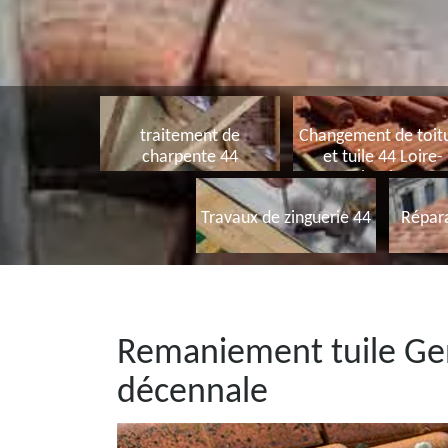
traitement de
Changement de toit
charpente 44
et tuile 44 Loire-
Atlantique
Travaux de zinguerie 44
Répara
Remaniement tuile Ge
décennale