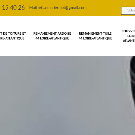
 15 40 26
Mail :
ets.deloriere44@gmail.com
COUVRE
 DE TOITURE ET
REMANIEMENT ARDOISE
REMANIEMENT TUILE
LOIR
OIRE-ATLANTIQUE
44 LOIRE-ATLANTIQUE
44 LOIRE-ATLANTIQUE
ATLANT