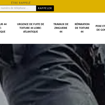
ÊTRE RAPPELÉ
UR 44
URGENCE DE FUITE DE
TRAVAUX DE
RÉPARATION
POSE E
E-
TOITURE 44 LOIRE-
ZINGUERIE
DE TOITURE
DE GOU
IQUE
ATLANTIQUE
44
44