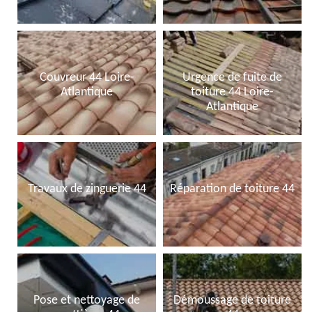
Couvreur 44 Loire-
Urgence de fuite de
Atlantique
toiture 44 Loire-
Atlantique
Travaux de zinguerie 44
Réparation de toiture 44
Pose et nettoyage de
Démoussage de toiture