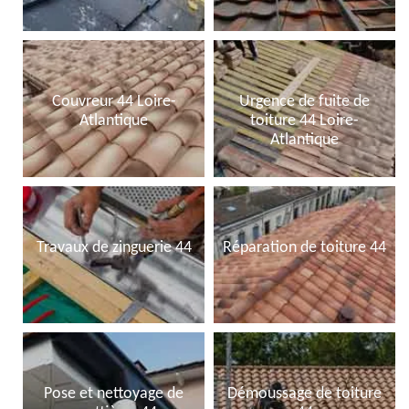
Couvreur 44 Loire-
Urgence de fuite de
Atlantique
toiture 44 Loire-
Atlantique
Travaux de zinguerie 44
Réparation de toiture 44
Pose et nettoyage de
Démoussage de toiture