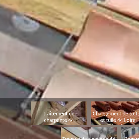
traitement de
Changement de toit
charpente 44
et tuile 44 Loire-
Atlantique