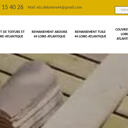
 15 40 26
Mail :
ets.deloriere44@gmail.com
COUVRE
 DE TOITURE ET
REMANIEMENT ARDOISE
REMANIEMENT TUILE
LOIR
OIRE-ATLANTIQUE
44 LOIRE-ATLANTIQUE
44 LOIRE-ATLANTIQUE
ATLANT