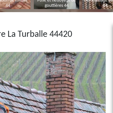
tion de toiture
Pose et nettoyage de
Démoussage de 
44
gouttières 44
44
re La Turballe 44420