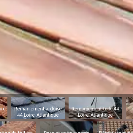
ure
Remaniement ardoise
Remaniement tuile 44
44 Loire-Atlantique
Loire-Atlantique