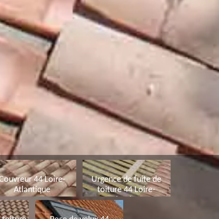
Couvreur 44 Loire-
Urgence de fuite de
Atlantique
toiture 44 Loire-
Atlantique