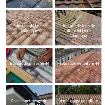
Couvreur 44 Loire-
Urgence de fuite de
Atlantique
toiture 44 Loire-
Atlantique
Travaux de zinguerie 44
Réparation de toiture 44
Pose et nettoyage de
Démoussage de toiture