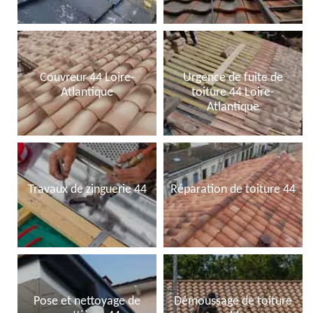
Couvreur 44 Loire-
Urgence de fuite de
Atlantique
toiture 44 Loire-
Atlantique
Travaux de zinguerie 44
Réparation de toiture 44
Pose et nettoyage de
Démoussage de toiture