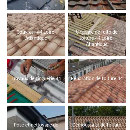
Couvreur 44 Loire-
Urgence de fuite de
Atlantique
toiture 44 Loire-
Atlantique
Travaux de zinguerie 44
Réparation de toiture 44
Pose et nettoyage de
Démoussage de toiture