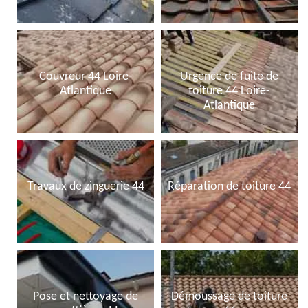
Couvreur 44 Loire-
Urgence de fuite de
Atlantique
toiture 44 Loire-
Atlantique
Travaux de zinguerie 44
Réparation de toiture 44
Pose et nettoyage de
Démoussage de toiture