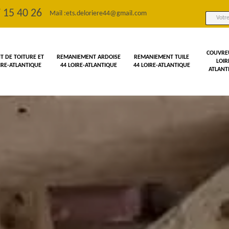
 15 40 26
Mail :
ets.deloriere44@gmail.com
COUVRE
 DE TOITURE ET
REMANIEMENT ARDOISE
REMANIEMENT TUILE
LOIR
OIRE-ATLANTIQUE
44 LOIRE-ATLANTIQUE
44 LOIRE-ATLANTIQUE
ATLANT