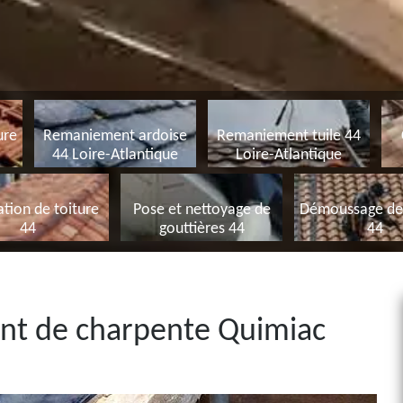
ure
Remaniement ardoise
Remaniement tuile 44
44 Loire-Atlantique
Loire-Atlantique
tion de toiture
Pose et nettoyage de
Démoussage de 
44
gouttières 44
44
ent de charpente Quimiac