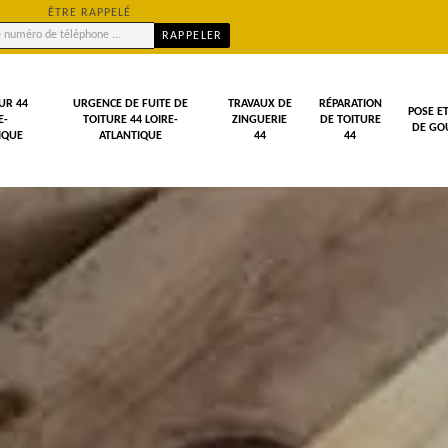
ÊTRE RAPPELÉ
UR 44
URGENCE DE FUITE DE
TRAVAUX DE
RÉPARATION
POSE E
E-
TOITURE 44 LOIRE-
ZINGUERIE
DE TOITURE
DE GOU
IQUE
ATLANTIQUE
44
44