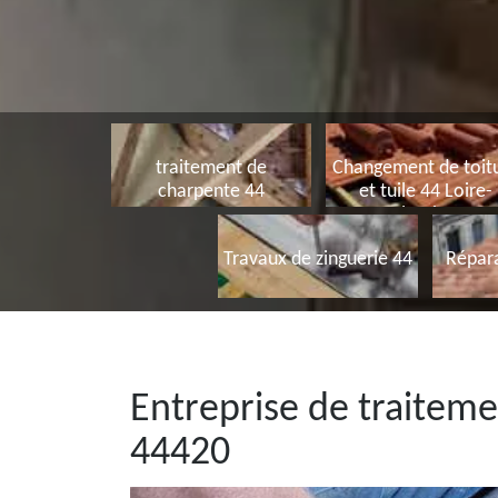
traitement de
Changement de toit
charpente 44
et tuile 44 Loire-
Atlantique
Travaux de zinguerie 44
Répara
Entreprise de traitem
44420