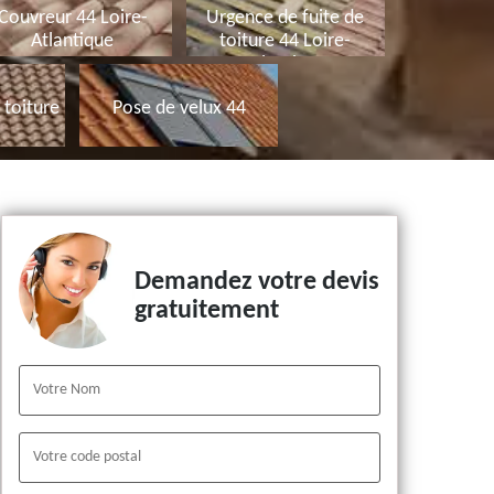
Couvreur 44 Loire-
Urgence de fuite de
Atlantique
toiture 44 Loire-
Atlantique
toiture
Pose de velux 44
Demandez votre devis
gratuitement