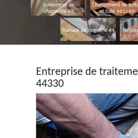
traitement de
Changement de toit
charpente 44
et tuile 44 Loire-
Atlantique
Travaux de zinguerie 44
Répara
Entreprise de traitem
44330