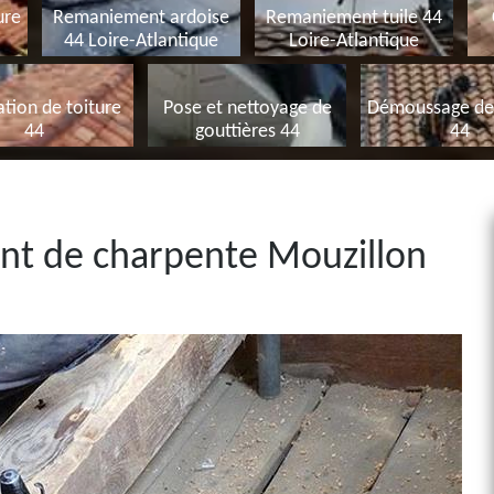
ure
Remaniement ardoise
Remaniement tuile 44
44 Loire-Atlantique
Loire-Atlantique
tion de toiture
Pose et nettoyage de
Démoussage de 
44
gouttières 44
44
ent de charpente Mouzillon