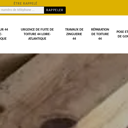
ÊTRE RAPPELÉ
UR 44
URGENCE DE FUITE DE
TRAVAUX DE
RÉPARATION
POSE E
E-
TOITURE 44 LOIRE-
ZINGUERIE
DE TOITURE
DE GOU
IQUE
ATLANTIQUE
44
44