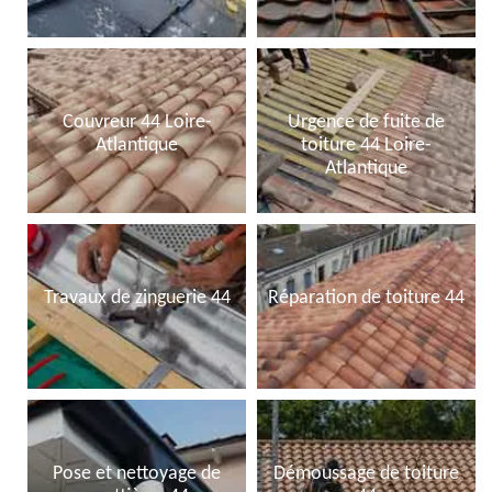
Couvreur 44 Loire-
Urgence de fuite de
Atlantique
toiture 44 Loire-
Atlantique
Travaux de zinguerie 44
Réparation de toiture 44
Pose et nettoyage de
Démoussage de toiture