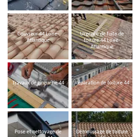
Couvreur 44 Loire-
Urgence de fuite de
Atlantique
toiture 44 Loire-
Atlantique
Travaux de zinguerie 44
Réparation de toiture 44
Pose et nettoyage de
Démoussage de toiture