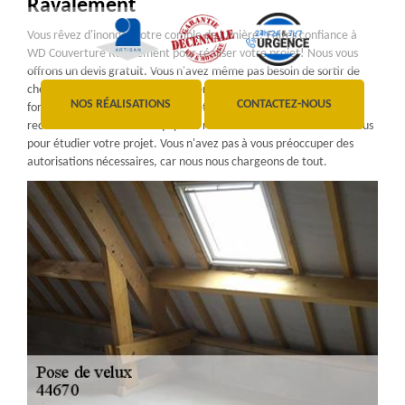
Ravalement
Vous rêvez d'inonder votre comble de lumière? Faites confiance à
WD Couverture Ravalement pour réaliser votre projet! Nous vous
offrons un devis gratuit. Vous n'avez même pas besoin de sortir de
chez vous. Il vous suffit de consulter notre site, de remplir le
NOS RÉALISATIONS
CONTACTEZ-NOUS
formulaire de demande de devis, et en moins de 24 heures, vous
recevrez le vôtre. Notre équipe se rendra immédiatement chez vous
pour étudier votre projet. Vous n'avez pas à vous préoccuper des
autorisations nécessaires, car nous nous chargeons de tout.