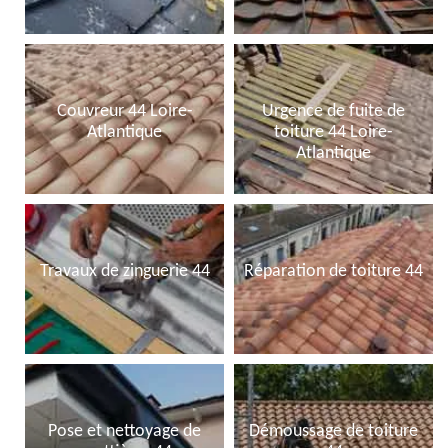
Couvreur 44 Loire-
Urgence de fuite de
Atlantique
toiture 44 Loire-
Atlantique
Travaux de zinguerie 44
Réparation de toiture 44
Pose et nettoyage de
Démoussage de toiture