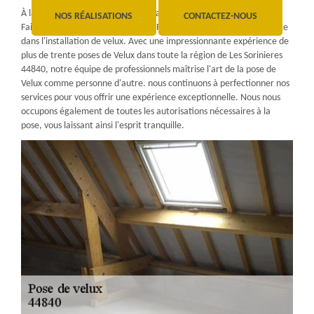
À la recherche d'un spécialiste de la pose de velux à Les Sorinieres?
NOS RÉALISATIONS
CONTACTEZ-NOUS
Faites confiance à WD Couverture Ravalement, le nom de référence
dans l'installation de velux. Avec une impressionnante expérience de
plus de trente poses de Velux dans toute la région de Les Sorinieres
44840, notre équipe de professionnels maîtrise l'art de la pose de
Velux comme personne d'autre. nous continuons à perfectionner nos
services pour vous offrir une expérience exceptionnelle. Nous nous
occupons également de toutes les autorisations nécessaires à la
pose, vous laissant ainsi l'esprit tranquille.