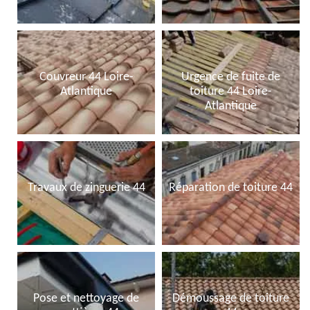
Couvreur 44 Loire-
Urgence de fuite de
Atlantique
toiture 44 Loire-
Atlantique
Travaux de zinguerie 44
Réparation de toiture 44
Pose et nettoyage de
Démoussage de toiture