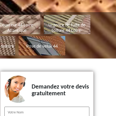
Couvreur 44 Loire-
Urgence de fuite de
Atlantique
toiture 44 Loire-
Atlantique
toiture
Pose de velux 44
Demandez votre devis
gratuitement