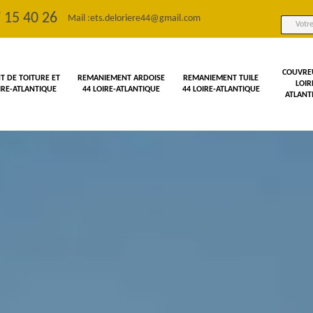
 15 40 26
Mail :
ets.deloriere44@gmail.com
COUVRE
 DE TOITURE ET
REMANIEMENT ARDOISE
REMANIEMENT TUILE
LOIR
OIRE-ATLANTIQUE
44 LOIRE-ATLANTIQUE
44 LOIRE-ATLANTIQUE
ATLANT