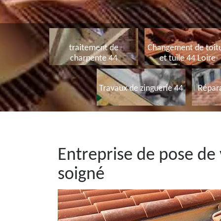
traitement de
Changement de toit
charpente 44
et tuile 44 Loire-
Atlantique
Travaux de zinguerie 44
Répara
Entreprise de pose de 
soigné