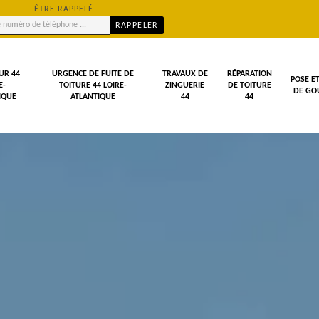
ÊTRE RAPPELÉ
UR 44
URGENCE DE FUITE DE
TRAVAUX DE
RÉPARATION
POSE E
E-
TOITURE 44 LOIRE-
ZINGUERIE
DE TOITURE
DE GOU
IQUE
ATLANTIQUE
44
44