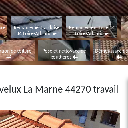
ure
Remaniement ardoise
Remaniement tuile 44
44 Loire-Atlantique
Loire-Atlantique
tion de toiture
Pose et nettoyage de
Démoussage de 
44
gouttières 44
44
velux La Marne 44270 travail