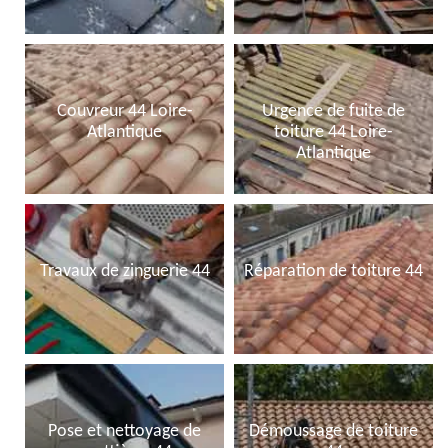
Couvreur 44 Loire-
Urgence de fuite de
Atlantique
toiture 44 Loire-
Atlantique
Travaux de zinguerie 44
Réparation de toiture 44
Pose et nettoyage de
Démoussage de toiture