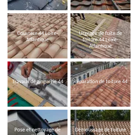
Couvreur 44 Loire-
Urgence de fuite de
Atlantique
toiture 44 Loire-
Atlantique
Travaux de zinguerie 44
Réparation de toiture 44
Pose et nettoyage de
Démoussage de toiture