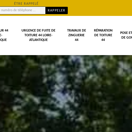
ÊTRE RAPPELÉ
UR 44
URGENCE DE FUITE DE
TRAVAUX DE
RÉPARATION
POSE E
E-
TOITURE 44 LOIRE-
ZINGUERIE
DE TOITURE
DE GOU
IQUE
ATLANTIQUE
44
44