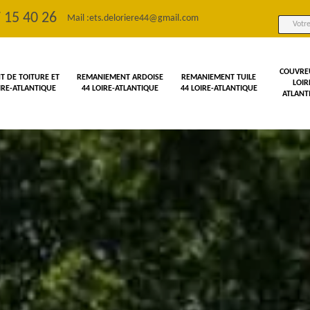
 15 40 26
Mail :
ets.deloriere44@gmail.com
COUVRE
 DE TOITURE ET
REMANIEMENT ARDOISE
REMANIEMENT TUILE
LOIR
OIRE-ATLANTIQUE
44 LOIRE-ATLANTIQUE
44 LOIRE-ATLANTIQUE
ATLANT