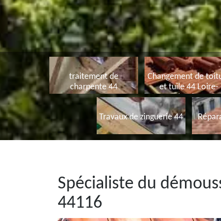
traitement de
Changement de toit
charpente 44
et tuile 44 Loire-
Atlantique
Travaux de zinguerie 44
Répara
Spécialiste du démouss
44116