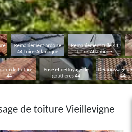
ure
Remaniement ardoise
Remaniement tuile 44
44 Loire-Atlantique
Loire-Atlantique
tion de toiture
Pose et nettoyage de
Démoussage de 
44
gouttières 44
44
age de toiture Vieillevigne