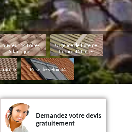
Couvreur 44 Loire-
Urgence de fuite de
Atlantique
toiture 44 Loire-
Atlantique
toiture
Pose de velux 44
Demandez votre devis
gratuitement