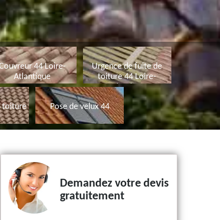
Couvreur 44 Loire-
Urgence de fuite de
Atlantique
toiture 44 Loire-
Atlantique
toiture
Pose de velux 44
Demandez votre devis
gratuitement