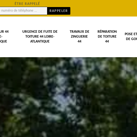
ÊTRE RAPPELÉ
UR 44
URGENCE DE FUITE DE
TRAVAUX DE
RÉPARATION
POSE E
E-
TOITURE 44 LOIRE-
ZINGUERIE
DE TOITURE
DE GOU
IQUE
ATLANTIQUE
44
44