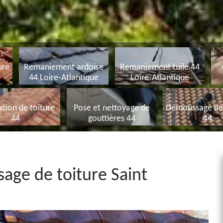
ure
Remaniement ardoise
Remaniement tuile 44
44 Loire-Atlantique
Loire-Atlantique
tion de toiture
Pose et nettoyage de
Démoussage de 
44
gouttières 44
44
age de toiture Saint