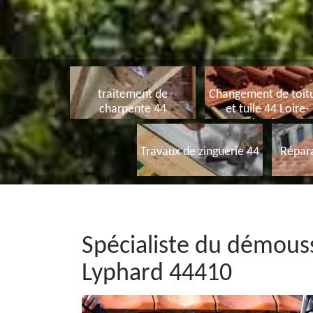
traitement de
Changement de toit
charpente 44
et tuile 44 Loire-
Atlantique
Travaux de zinguerie 44
Répara
Spécialiste du démouss
Lyphard 44410