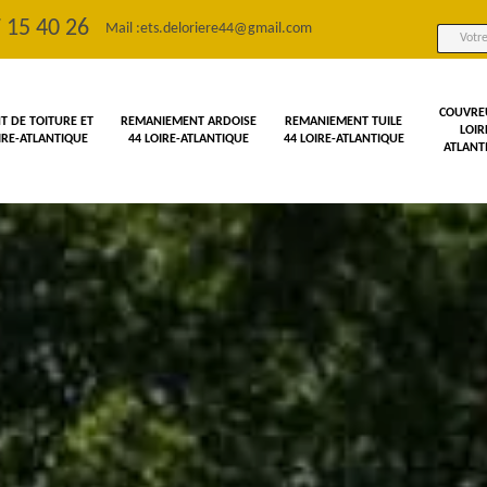
 15 40 26
Mail :
ets.deloriere44@gmail.com
COUVRE
 DE TOITURE ET
REMANIEMENT ARDOISE
REMANIEMENT TUILE
LOIR
OIRE-ATLANTIQUE
44 LOIRE-ATLANTIQUE
44 LOIRE-ATLANTIQUE
ATLANT