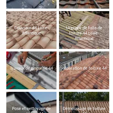
Couvreur 44 Loire-
Urgence de fuite de
Atlantique
toiture 44 Loire-
Atlantique
Travaux de zinguerie 44
Réparation de toiture 44
Pose et nettoyage de
Démoussage de toiture