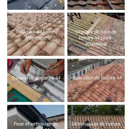
Couvreur 44 Loire-
Urgence de fuite de
Atlantique
toiture 44 Loire-
Atlantique
Travaux de zinguerie 44
Réparation de toiture 44
Pose et nettoyage de
Démoussage de toiture