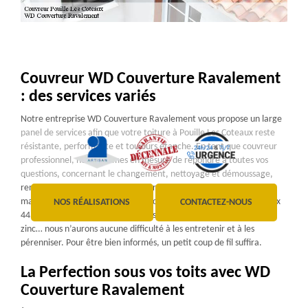
Couvreur WD Couverture Ravalement
: des services variés
Notre entreprise WD Couverture Ravalement vous propose un large
panel de services afin que votre toiture à Pouille Les Coteaux reste
résistante, performante et toujours étanche. En tant que couvreur
professionnel, nous sommes en mesure de répondre à toutes vos
questions, concernant le changement, nettoyage et démoussage,
remaniement, urgence fuite, réparation, isolation, peinture,
maintenance et la rénovation de votre toiture à Pouille Les Coteaux
NOS RÉALISATIONS
CONTACTEZ-NOUS
44522. Toiture en tôle, tuile, ardoise, bac acier, chaume, shingle,
zinc… nous n’aurons aucune difficulté à les entretenir et à les
pérenniser. Pour être bien informés, un petit coup de fil suffira.
La Perfection sous vos toits avec WD
Couverture Ravalement