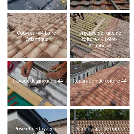
Couvreur 44 Loire-
Urgence de fuite de
Atlantique
toiture 44 Loire-
Atlantique
Travaux de zinguerie 44
Réparation de toiture 44
Pose et nettoyage de
Démoussage de toiture